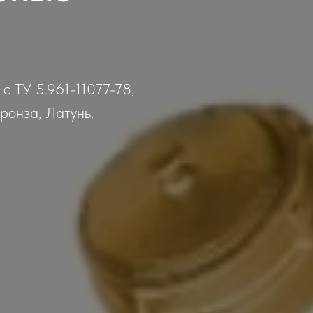
с ТУ 5.961-11077-78,
ронза, Латунь.